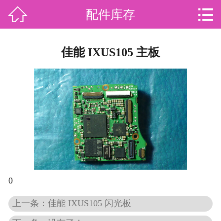
咨询热线：


配件库存
首页

关于我们
佳能 IXUS105 主板
服务范围
行业资讯
案例锦集
数码常识
故障分析
0
服务流程
上一条：佳能 IXUS105 闪光板
联系我们