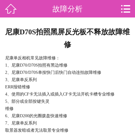
咨询热线：


故障分析
首页

关于我们
尼康D70S拍照黑屏反光板不释放故障维
服务范围
修
行业资讯
尼康单反相机常见故障维修：
1、尼康D70/D70S拍照有黑边维修
案例锦集
2、尼康D70/D70S单按快门后快门自动连拍故障维修
3、尼康单反系列
数码常识
ERR报错维修
4、使用的CF卡无法插入或插入CF卡无法开机卡槽专业维修
故障分析
5、部分或全部按键失灵
维修
服务流程
6、尼康D200的光圈拨盘快速维修
7、尼康单反系列
联系我们
取景器发暗或者无法取景专业维修